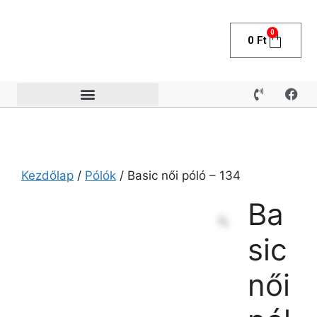
0
0
Ft
Kezdőlap
/
Pólók
/ Basic női póló – 134
Ba
sic
női