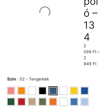
pól
ó –
13
4
2
099
Ft
–
2
949
Ft
Szín
:
02 - Tengerkék