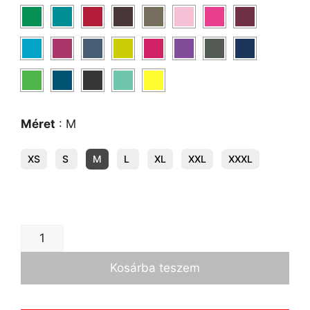
Méret
:
M
XS
S
M
L
XL
XXL
XXXL
Kosárba teszem