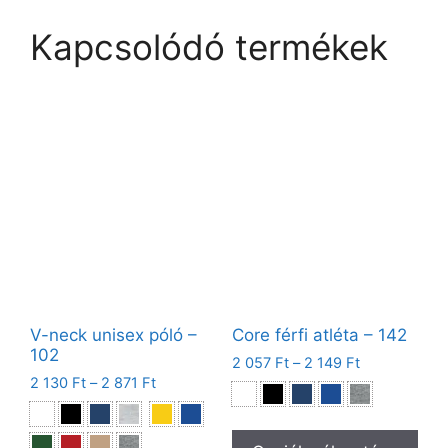
Kapcsolódó termékek
V-neck unisex póló –
Core férfi atléta – 142
102
2 057
Ft
–
2 149
Ft
2 130
Ft
–
2 871
Ft