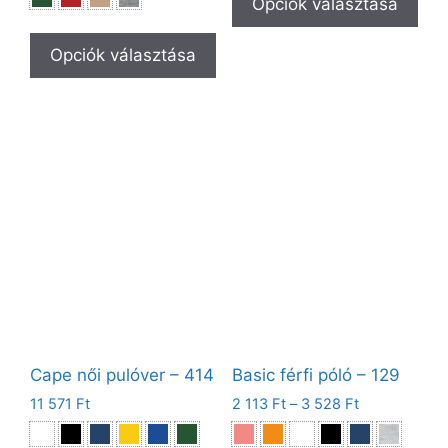
Opciók választása
Opciók választása
Cape női pulóver – 414
Basic férfi póló – 129
11 571
Ft
2 113
Ft
–
3 528
Ft