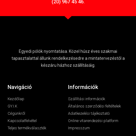
(20) 967 45 46.
Egyedi pólók nyomtatása. Közel húsz éves szakmai
tapasztalattal állunk rendelkezésedre a mintatervezéstől a
készáru házhoz szállításáig.
Navigáció
Információk
Kezdőlap
Szállítási információk
GY.I.K
Általános szerződési feltéltelek
Cégünkről
Adatkezelési tájékoztató
Kapcsolatfelvétel
Online vitarendezési platform
Teljes termékválaszték
Impresszum