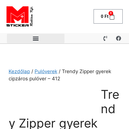
0
0
Ft
Kezdőlap
/
Pulóverek
/ Trendy Zipper gyerek
cipzáros pulóver – 412
Tre
nd
y Zipper gyerek