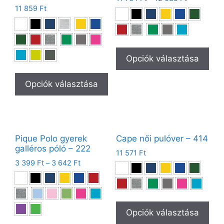
11 859
Ft
Opciók választása
Opciók választása
Pique Polo gyerek
Cape női pulóver – 414
galléros póló – 222
11 571
Ft
3 399
Ft
–
3 642
Ft
Opciók választása