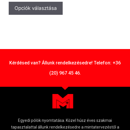
Opciók választása
Kérdésed van? Állunk rendelkezésedre! Telefon: +36
(20) 967 45 46.
Egyedi pólók nyomtatása. Közel húsz éves szakmai
tapasztalattal állunk rendelkezésedre a mintatervezéstől a