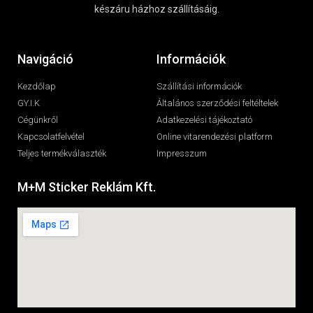
készáru házhoz szállításáig.
Navigáció
Információk
Kezdőlap
Szállítási információk
GY.I.K
Általános szerződési feltéltelek
Cégünkről
Adatkezelési tájékoztató
Kapcsolatfelvétel
Online vitarendezési platform
Teljes termékválaszték
Impresszum
M+M Sticker Reklám Kft.