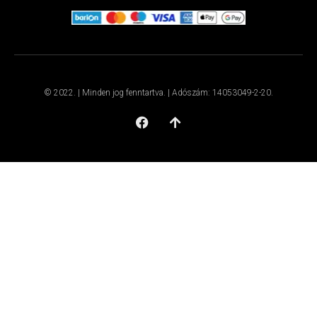
© 2022. | Minden jog fenntartva. | Adószám: 14053049-2-20.