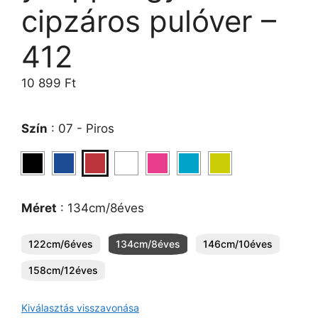
cipzáros pulóver –
412
10 899
Ft
Szín
:
07 - Piros
Méret
:
134cm/8éves
122cm/6éves
134cm/8éves
146cm/10éves
158cm/12éves
Kiválasztás visszavonása