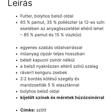
Leírás
Futter, bolyhos belső oldal
65 % pamut, 35 % poliészter (a 12-es szín
esetében az anyagösszetétel eltérő lehet
– 85 % pamut és 15 % viszkóz)
egyenes szabás oldalvarrással
műanyag cipzár teljes hosszban
bélelt kapucni zsinór nélkül
a belső nyakrészen eltérő színű szalag
rávarrt kenguru zsebek
2:2 bordás kötésű szegély és
mandzsetták 5 % elasztánnal
bolyhos belső oldal
kijelölt színek és méretek húzózsinórral
Címke:
szött