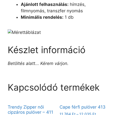
Ajánlott felhasználás:
hímzés,
filmnyomás, transzfer nyomás
Minimális rendelés:
1 db
Készlet információ
Betöltés alatt... Kérem várjon.
Kapcsolódó termékek
Trendy Zipper női
Cape férfi pulóver 413
cipzáros pulóver – 411
11 764
Ft
–
12 035
Ft