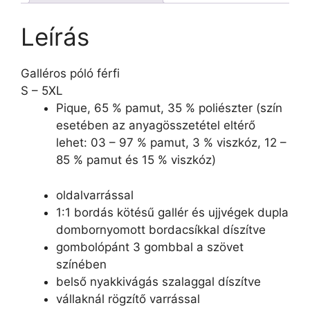
Leírás
Galléros póló férfi
S – 5XL
Pique, 65 % pamut, 35 % poliészter (szín
esetében az anyagösszetétel eltérő
lehet: 03 – 97 % pamut, 3 % viszkóz, 12 –
85 % pamut és 15 % viszkóz)
oldalvarrással
1:1 bordás kötésű gallér és ujjvégek dupla
dombornyomott bordacsíkkal díszítve
gombolópánt 3 gombbal a szövet
színében
belső nyakkivágás szalaggal díszítve
vállaknál rögzítő varrással