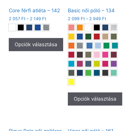
Core férfi atléta – 142
Basic női póló – 134
2 057
Ft
–
2 149
Ft
2 099
Ft
–
2 949
Ft
Opciók választása
Opciók választása
Pique Polo női galléros
Viper női póló – 161