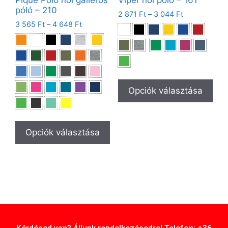
póló – 210
2 871
Ft
–
3 044
Ft
3 565
Ft
–
4 648
Ft
Opciók választása
Opciók választása