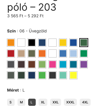
póló – 203
3 565
Ft
–
5 292
Ft
Szín
:
06 - Üvegzöld
Méret
:
L
S
M
L
XL
XXL
XXXL
4XL