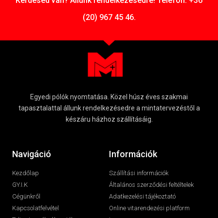
Kérdésed van? Állunk rendelkezésedre! Telefon: +36
(20) 967 45 46.
Egyedi pólók nyomtatása. Közel húsz éves szakmai
tapasztalattal állunk rendelkezésedre a mintatervezéstől a
készáru házhoz szállításáig.
Navigáció
Információk
Kezdőlap
Szállítási információk
GY.I.K
Általános szerződési feltéltelek
Cégünkről
Adatkezelési tájékoztató
Kapcsolatfelvétel
Online vitarendezési platform