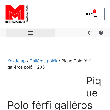
0
0
Ft
Kezdőlap
/
Galléros pólók
/ Pique Polo férfi
galléros póló – 203
Piq
ue
Polo férfi galléros