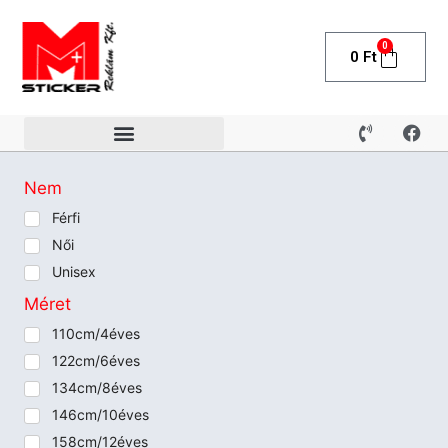
0
0
Ft
Nem
Férfi
Női
Unisex
Méret
110cm/4éves
122cm/6éves
134cm/8éves
146cm/10éves
158cm/12éves