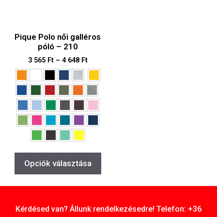
Pique Polo női galléros
póló – 210
3 565
Ft
–
4 648
Ft
Opciók választása
Kérdésed van? Állunk rendelkezésedre! Telefon: +36