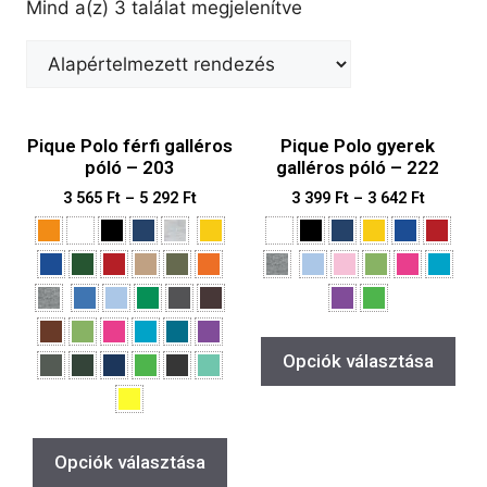
Mind a(z) 3 találat megjelenítve
Pique Polo férfi galléros
Pique Polo gyerek
póló – 203
galléros póló – 222
3 565
Ft
–
5 292
Ft
3 399
Ft
–
3 642
Ft
Opciók választása
Opciók választása