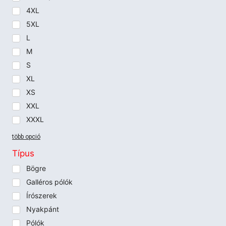
4XL
5XL
L
M
S
XL
XS
XXL
XXXL
több opció
Típus
Bögre
Galléros pólók
Írószerek
Nyakpánt
Pólók