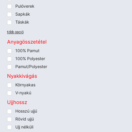
Pulóverek
Sapkák
Táskák
több opció
Anyagösszetétel
100% Pamut
100% Polyester
Pamut/Polyester
Nyakkivágás
Környakas
V-nyakú
Ujjhossz
Hosszú ujjú
Rövid ujjú
Ujj nélküli