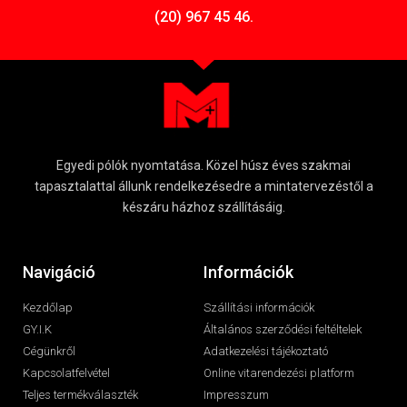
(20) 967 45 46.
Egyedi pólók nyomtatása. Közel húsz éves szakmai
tapasztalattal állunk rendelkezésedre a mintatervezéstől a
készáru házhoz szállításáig.
Navigáció
Információk
Kezdőlap
Szállítási információk
GY.I.K
Általános szerződési feltéltelek
Cégünkről
Adatkezelési tájékoztató
Kapcsolatfelvétel
Online vitarendezési platform
Teljes termékválaszték
Impresszum