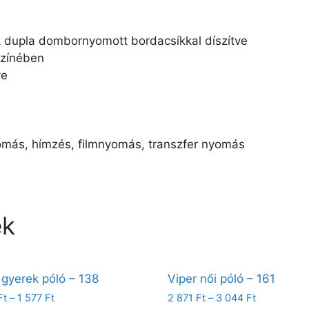
ek dupla dombornyomott bordacsíkkal díszítve
színében
ve
yomás, hímzés, filmnyomás, transzfer nyomás
ek
 gyerek póló – 138
Viper női póló – 161
Ft
–
1 577
Ft
2 871
Ft
–
3 044
Ft