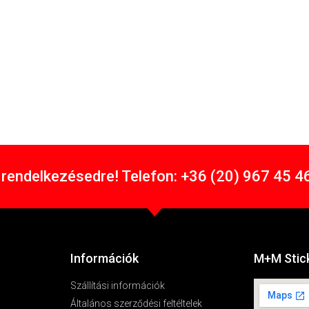
rendelkezésedre! Telefon: +36 (20) 967 45 46
Információk
M+M Stick
Szállítási információk
Általános szerződési feltéltelek