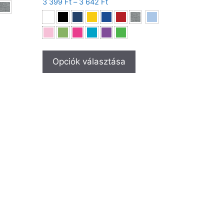
3 399
Ft
–
3 642
Ft
Opciók választása