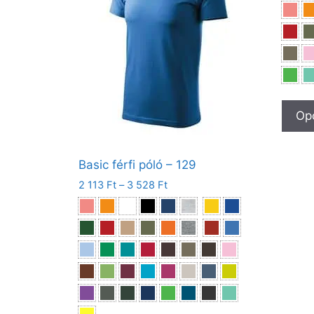
Opc
Basic férfi póló – 129
2 113
Ft
–
3 528
Ft