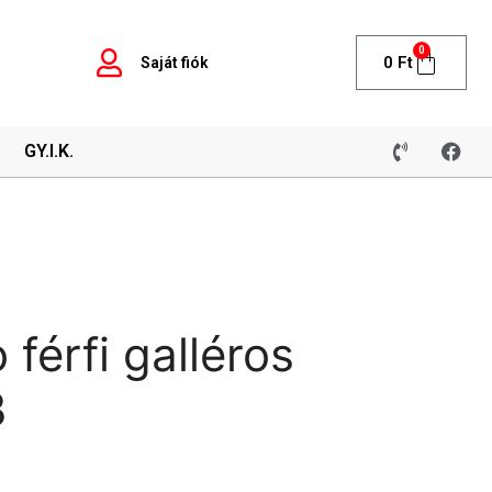
0
0
Ft
Saját fiók
GY.I.K.
 férfi galléros
3