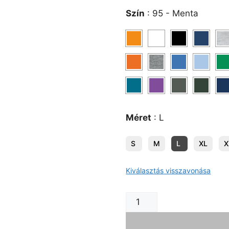
Szín
:
95 - Menta
Méret
:
L
S
M
L
XL
X
Kiválasztás visszavonása