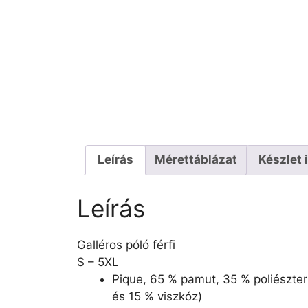
Leírás
Mérettáblázat
Készlet 
Leírás
Galléros póló férfi
S – 5XL
Pique, 65 % pamut, 35 % poliészter
és 15 % viszkóz)