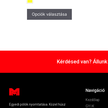
Opciók választása
Kérdésed van? Állunk 
Navigáció
Kezdőlap
Egyedi pólók nyomtatása. Közel húsz
GY.I.K