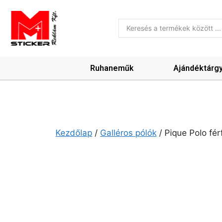
Ruhaneműk
Ajándéktárg
Kezdőlap
/
Galléros pólók
/ Pique Polo fér