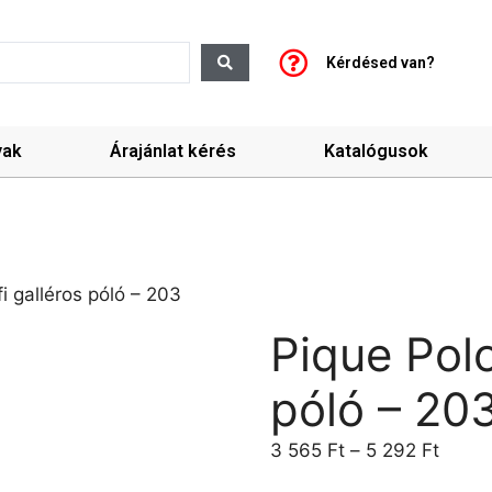
Kérdésed van?
yak
Árajánlat kérés
Katalógusok
fi galléros póló – 203
Pique Polo
póló – 20
3 565
Ft
–
5 292
Ft