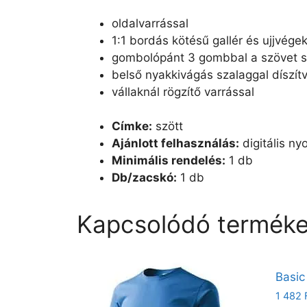
oldalvarrással
1:1 bordás kötésű gallér és ujjvég
gombolópánt 3 gombbal a szövet 
belső nyakkivágás szalaggal díszít
vállaknál rögzítő varrással
Címke:
szött
Ajánlott felhasználás:
digitális n
Minimális rendelés:
1 db
Db/zacskó:
1 db
Kapcsolódó termék
Basic
1 482