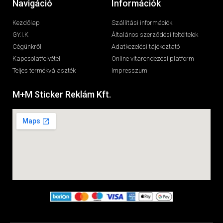
Navigáció
Információk
Kezdőlap
Szállítási információk
GY.I.K
Általános szerződési feltéltelek
Cégünkről
Adatkezelési tájékoztató
Kapcsolatfelvétel
Online vitarendezési platform
Teljes termékválaszték
Impresszum
M+M Sticker Reklám Kft.