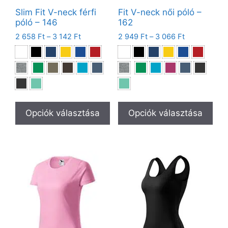
Slim Fit V-neck férfi
Fit V-neck női póló –
póló – 146
162
2 658
Ft
–
3 142
Ft
2 949
Ft
–
3 066
Ft
Opciók választása
Opciók választása