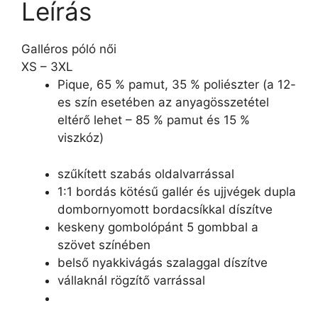
Leírás
Galléros póló női
XS – 3XL
Pique, 65 % pamut, 35 % poliészter (a 12-
es szín esetében az anyagösszetétel
eltérő lehet – 85 % pamut és 15 %
viszkóz)
szűkített szabás oldalvarrással
1:1 bordás kötésű gallér és ujjvégek dupla
dombornyomott bordacsíkkal díszítve
keskeny gombolópánt 5 gombbal a
szövet színében
belső nyakkivágás szalaggal díszítve
vállaknál rögzítő varrással