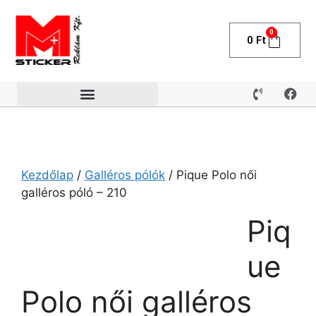
0
0
Ft
Kezdőlap
/
Galléros pólók
/ Pique Polo női
galléros póló – 210
Piq
ue
Polo női galléros