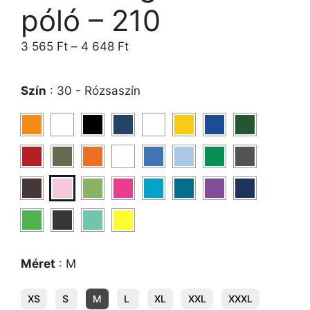
póló – 210
3 565
Ft
–
4 648
Ft
Szín
:
30 - Rózsaszín
Méret
:
M
XS
S
M
L
XL
XXL
XXXL