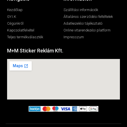
Kezdőlap
Szállítási információk
GY.I.K
Általános szerződési feltéltelek
Cégünkről
Adatkezelési tájékoztató
Kapcsolatfelvétel
Online vitarendezési platform
Teljes termékválaszték
Impresszum
M+M Sticker Reklám Kft.