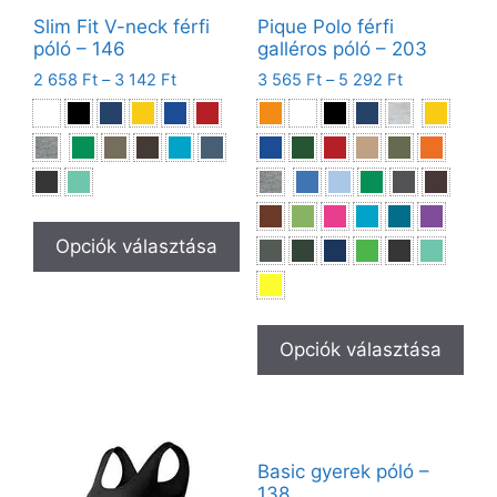
Slim Fit V-neck férfi
Pique Polo férfi
póló – 146
galléros póló – 203
2 658
Ft
–
3 142
Ft
3 565
Ft
–
5 292
Ft
Opciók választása
Opciók választása
Basic gyerek póló –
138