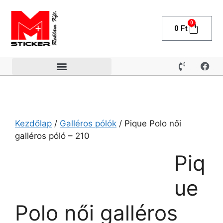
0
0
Ft
Kezdőlap
/
Galléros pólók
/ Pique Polo női
galléros póló – 210
Piq
ue
Polo női galléros