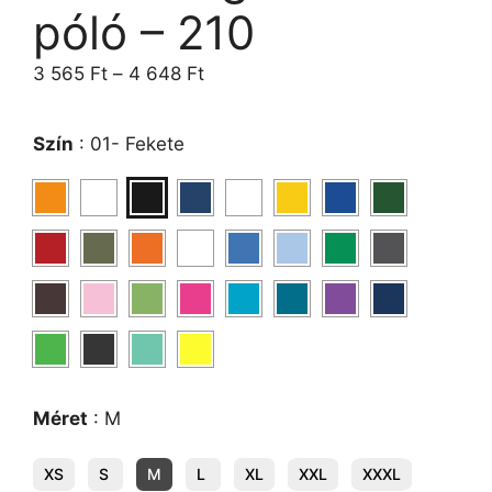
póló – 210
3 565
Ft
–
4 648
Ft
Szín
:
01- Fekete
Méret
:
M
XS
S
M
L
XL
XXL
XXXL