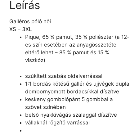
Leírás
Galléros póló női
XS – 3XL
Pique, 65 % pamut, 35 % poliészter (a 12-
es szín esetében az anyagösszetétel
eltérő lehet – 85 % pamut és 15 %
viszkóz)
szűkített szabás oldalvarrással
1:1 bordás kötésű gallér és ujjvégek dupla
dombornyomott bordacsíkkal díszítve
keskeny gombolópánt 5 gombbal a
szövet színében
belső nyakkivágás szalaggal díszítve
vállaknál rögzítő varrással