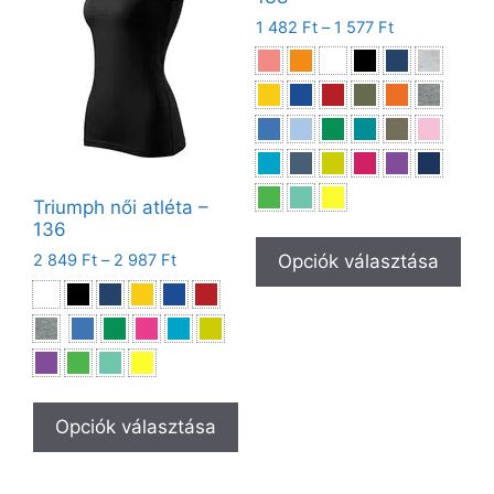
1 482
Ft
–
1 577
Ft
Triumph női atléta –
136
2 849
Ft
–
2 987
Ft
Opciók választása
Opciók választása