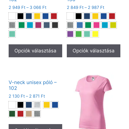
2 949
Ft
–
3 066
Ft
2 849
Ft
–
2 987
Ft
Opciók választása
Opciók választása
V-neck unisex póló –
102
2 130
Ft
–
2 871
Ft