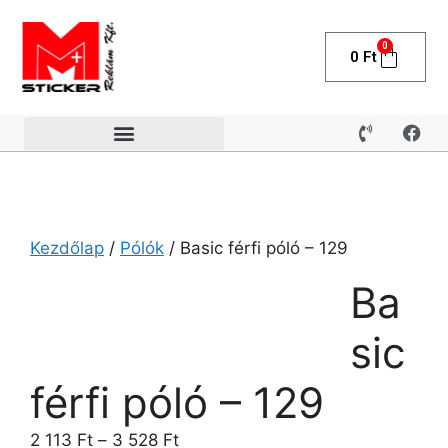
0
0
Ft
Kezdőlap
/
Pólók
/ Basic férfi póló – 129
Ba
sic
férfi póló – 129
2 113
Ft
–
3 528
Ft