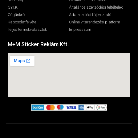
GY.I.K
Általános szerződési feltéltelek
Cégünkről
Adatkezelési tájékoztató
Kapcsolatfelvétel
Online vitarendezési platform
Teljes termékválaszték
Impresszum
M+M Sticker Reklám Kft.