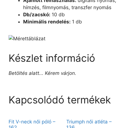
Ajánlott felhasználás:
digitális nyomás,
hímzés, filmnyomás, transzfer nyomás
Db/zacskó:
10 db
Minimális rendelés:
1 db
Készlet információ
Betöltés alatt... Kérem várjon.
Kapcsolódó termékek
Fit V-neck női póló –
Triumph női atléta –
162
136