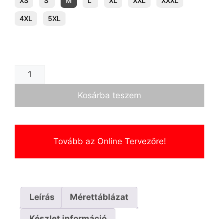
XS
S
M
L
XL
XXL
XXXL
4XL
5XL
Kosárba teszem
Tovább az Online Tervezőre!
Leírás
Mérettáblázat
Készlet információ