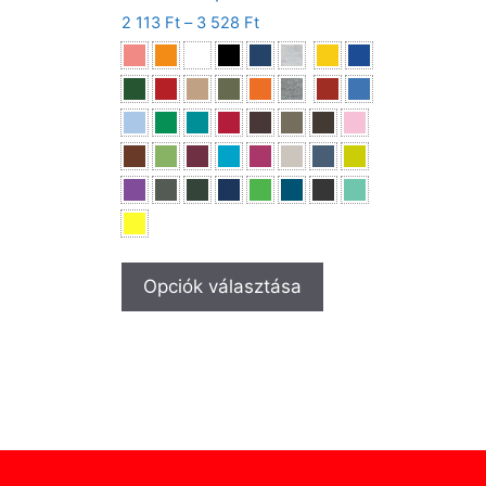
2 113
Ft
–
3 528
Ft
Opciók választása