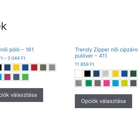
ek
 női póló – 161
Trendy Zipper női cipzáro
pulóver – 411
Ft
–
3 044
Ft
11 859
Ft
iók választása
Opciók választása