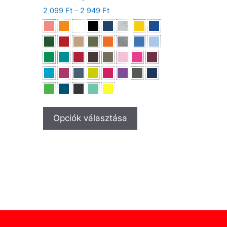
2 099
Ft
–
2 949
Ft
Opciók választása