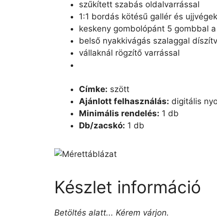
szűkített szabás oldalvarrással
1:1 bordás kötésű gallér és ujjvég
keskeny gombolópánt 5 gombbal a
belső nyakkivágás szalaggal díszít
vállaknál rögzítő varrással
Címke:
szött
Ajánlott felhasználás:
digitális n
Minimális rendelés:
1 db
Db/zacskó:
1 db
Készlet információ
Betöltés alatt... Kérem várjon.