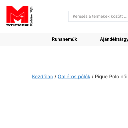
Ruhaneműk
Ajándéktárg
Kezdőlap
/
Galléros pólók
/ Pique Polo női