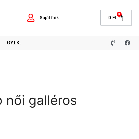
0
0
Ft
Saját fiók
GY.I.K.
 női galléros
0