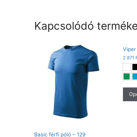
Kapcsolódó termék
Viper
2 871
Opc
Basic férfi póló – 129