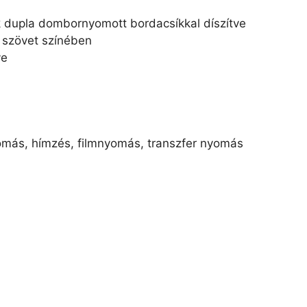
ek dupla dombornyomott bordacsíkkal díszítve
 szövet színében
ve
yomás, hímzés, filmnyomás, transzfer nyomás