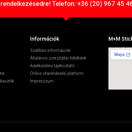
rendelkezésedre! Telefon: +36 (20) 967 45 46
Információk
M+M Stick
Szállítási információk
Általános szerződési feltéltelek
Adatkezelési tájékoztató
tel
Online vitarendezési platform
álaszték
Impresszum