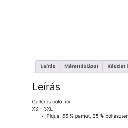
Leírás
Mérettáblázat
Készlet 
Leírás
Galléros póló női
XS – 3XL
Pique, 65 % pamut, 35 % poliészter