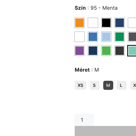
Szín
:
95 - Menta
Méret
:
M
XS
S
M
L
X