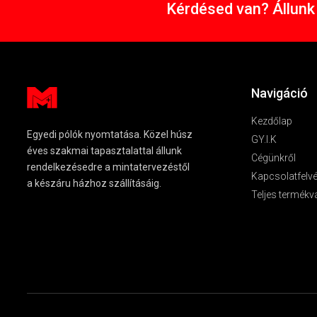
Kérdésed van? Állunk 
Navigáció
Kezdőlap
Egyedi pólók nyomtatása. Közel húsz
GY.I.K
éves szakmai tapasztalattal állunk
Cégünkről
rendelkezésedre a mintatervezéstől
Kapcsolatfelvé
a készáru házhoz szállításáig.
Teljes termékv