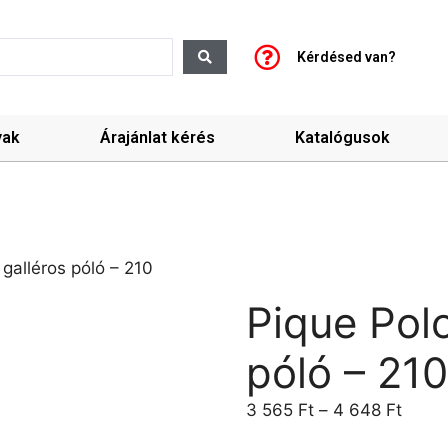
Kérdésed van?
yak
Árajánlat kérés
Katalógusok
 galléros póló – 210
Pique Polo
póló – 21
3 565
Ft
–
4 648
Ft